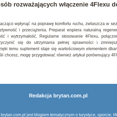
osób rozważających włączenie 4Flexu d
nacząco wpłynąć na poprawę komfortu ruchu, zwłaszcza w se
tywność i przeciążenia. Preparat wspiera naturalną regene
ność i wytrzymałość. Regularne stosowanie 4Flexu, połączo
yczynić się do utrzymania pełnej sprawności i zmniejsz
zięki temu suplement staje się wartościowym elementem dba
li chcesz, mogę przygotować również artykuł porównujący 4F
Redakcja brytan.com.pl
 brytan.com.pl jest blogiem tematycznym o turystyce, sporcie, lif