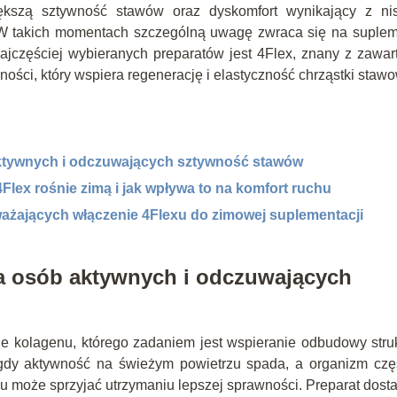
szą sztywność stawów oraz dyskomfort wynikający z nis
j. W takich momentach szczególną uwagę zwraca się na suple
jczęściej wybieranych preparatów jest 4Flex, znany z zawar
ści, który wspiera regenerację i elastyczność chrząstki stawo
aktywnych i odczuwających sztywność stawów
lex rośnie zimą i jak wpływa to na komfort ruchu
ważających włączenie 4Flexu do zimowej suplementacji
la osób aktywnych i odczuwających
ie kolagenu, którego zadaniem jest wspieranie odbudowy stru
gdy aktywność na świeżym powietrzu spada, a organizm częś
u może sprzyjać utrzymaniu lepszej sprawności. Preparat dost