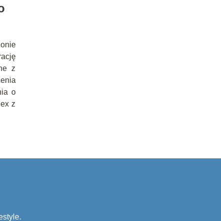
o
zonie
rację
ne z
enia
nia o
lex z
estyle.