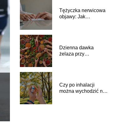
Tężyczka nerwicowa
objawy: Jak
rozpoznać tę
chorobę?
Dzienna dawka
żelaza przy
niedoborze: Jak
zadbać o zdrowie?
Czy po inhalacji
można wychodzić na
dwór? Porady i
zalecenia