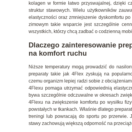
kolagen w formie łatwo przyswajalnej, dzięki
struktur stawowych. Wielu użytkowników zauw
elastyczności oraz zmniejszenie dyskomfortu po
zimowym takie wsparcie jest szczególnie cen
wszystkich, którzy chcą zadbać o codzienną mob
Dlaczego zainteresowanie prep
na komfort ruchu
Niższe temperatury mogą prowadzić do nasilo
preparaty takie jak 4Flex zyskują na popularn
czemu organizm lepiej radzi sobie z obciążenia
4Flexu pomaga utrzymać odpowiednią elastyczno
bywa szczególnie odczuwalne w okresach zwięks
4Flexu na zwiększenie komfortu po wysiłku fi
powstałych w tkankach. Właśnie dlatego preparat
treningi lub powracają do sportu po przerwie. 
stawy zachowują większą odporność na przeciąż