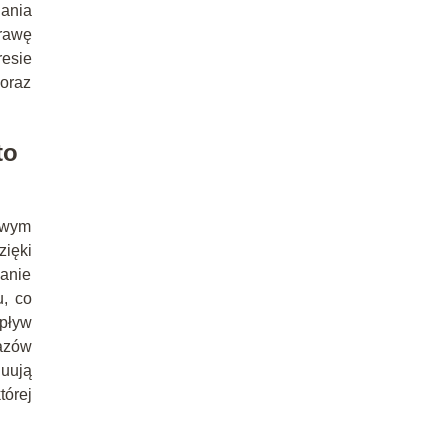
ania
rawę
resie
oraz
to
owym
zięki
wanie
u, co
wpływ
azów
nuują
tórej