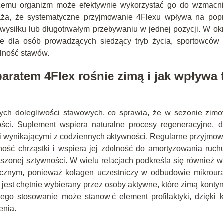
 czemu organizm może efektywnie wykorzystać go do wzmacni
aża, że systematyczne przyjmowanie 4Flexu wpływa na pop
 wysiłku lub długotrwałym przebywaniu w jednej pozycji. W ok
ne dla osób prowadzących siedzący tryb życia, sportowców 
ilność stawów.
aratem 4Flex rośnie zimą i jak wpływa 
nych dolegliwości stawowych, co sprawia, że w sezonie zim
ości. Suplement wspiera naturalne procesy regeneracyjne, d
mi wynikającymi z codziennych aktywności. Regularne przyjmo
ść chrząstki i wspiera jej zdolność do amortyzowania ruch
zonej sztywności. W wielu relacjach podkreśla się również 
zycznym, ponieważ kolagen uczestniczy w odbudowie mikrour
 jest chętnie wybierany przez osoby aktywne, które zimą konty
Jego stosowanie może stanowić element profilaktyki, dzięki k
enia.