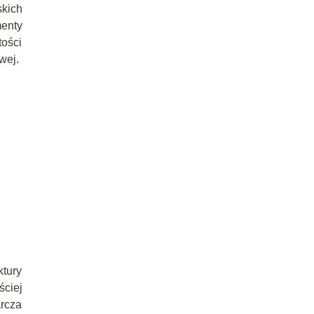
kich
menty
tości
wej.
ktury
ciej
arcza