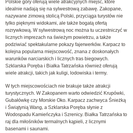
Polskie góry oferują wiele atrakcyjnych miejsc, które
idealnie nadają się na sylwestrową zabawę. Zakopane,
nazywane zimową stolicą Polski, przyciąga turystów nie
tylko pięknymi widokami, ale także bogatą ofertą
rozrywkową. W sylwestrową noc można tu uczestniczyć w
licznych imprezach na świeżym powietrzu, a także
podziwiać spektakularne pokazy fajerwerków. Karpacz to
kolejna popularna miejscowość, znana z doskonałych
warunków narciarskich i licznych tras biegowych.
Szklarska Poręba i Białka Tatrzańska również oferują
wiele atrakcji, takich jak kuligi, lodowiska i termy.
W tych miejscowościach nie brakuje także atrakcji
turystycznych. W Zakopanem warto odwiedzić Krupówki,
Gubałówkę czy Morskie Oko. Karpacz zachwyca Śnieżką
i Świątynią Wang, a Szklarska Poręba słynie z
Wodospadu Kamieńczyka i Szrenicy. Białka Tatrzańska to
raj dla miłośników termalnych kąpieli, z licznymi
basenami i saunami.