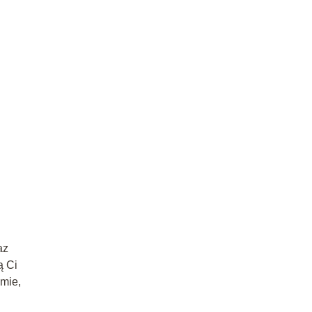
az
ą Ci
mie,