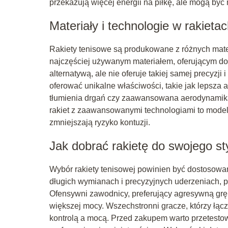
przekazują więcej energii na piłkę, ale mogą być
Materiały i technologie w rakieta
Rakiety tenisowe są produkowane z różnych materi
najczęściej używanym materiałem, oferującym dos
alternatywą, ale nie oferuje takiej samej precyzji
oferować unikalne właściwości, takie jak lepsza 
tłumienia drgań czy zaawansowana aerodynamika,
rakiet z zaawansowanymi technologiami to modele
zmniejszają ryzyko kontuzji.
Jak dobrać rakietę do swojego st
Wybór rakiety tenisowej powinien być dostosowan
długich wymianach i precyzyjnych uderzeniach, po
Ofensywni zawodnicy, preferujący agresywną grę 
większej mocy. Wszechstronni gracze, którzy łącz
kontrolą a mocą. Przed zakupem warto przetestow