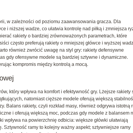
orii, w zależności od poziomu zaawansowania gracza. Dla
ce i niższej wadze, co ułatwia kontrolę nad piłką i zmniejsza r
erać rakiety o bardziej zrównoważonych parametrach, które
iści często preferują rakiety o mniejszej główce i wyższej wad
arto również zwrócić uwagę na styl gry: rakiety defensywne
zas gdy ofensywne modele są bardziej sztywne i dynamiczne.
erując kompromis między kontrolą a mocą.
sowej
ów, który wpływa na komfort i efektywność gry. Lżejsze rakiety 
tkujących, natomiast cięższe modele oferują większą stabilnoś
. Balans rakiety, czyli rozkład masy, również odgrywa istotną r
iczne i oferują większą moc, podczas gdy modele z balansem 
ki wpływa na powierzchnię odbicia: większe główki ułatwiają
yzję. Sztywność ramy to kolejny ważny aspekt; sztywniejsze ramy