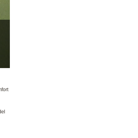
fort
del