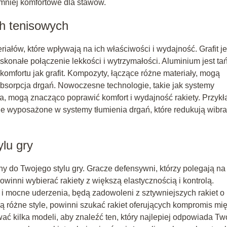
 mniej komfortowe dla stawów.
ch tenisowych
ałów, które wpływają na ich właściwości i wydajność. Grafit je
konałe połączenie lekkości i wytrzymałości. Aluminium jest ta
 i komfortu jak grafit. Kompozyty, łączące różne materiały, mogą
absorpcja drgań. Nowoczesne technologie, takie jak systemy
 mogą znacząco poprawić komfort i wydajność rakiety. Przykł
 wyposażone w systemy tłumienia drgań, które redukują wibrac
ylu gry
y do Twojego stylu gry. Gracze defensywni, którzy polegają na
winni wybierać rakiety z większą elastycznością i kontrolą.
i mocne uderzenia, będą zadowoleni z sztywniejszych rakiet o
ą różne style, powinni szukać rakiet oferujących kompromis mi
ać kilka modeli, aby znaleźć ten, który najlepiej odpowiada T