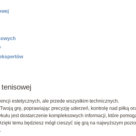
owej
isowych
y
 ekspertów
 tenisowej
erencji estetycznych, ale przede wszystkim technicznych.
oją grę, poprawiając precyzję uderzeń, kontrolę nad piłką or
kułu jest dostarczenie kompleksowych informacji, które pomog
zięki temu będziesz mógł cieszyć się grą na najwyższym pozio
.