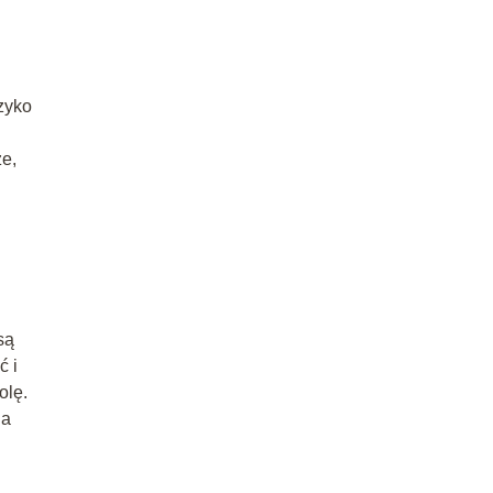
yzyko
ze,
są
ć i
olę.
na