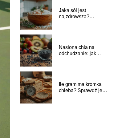
Jaka sól jest
najzdrowsza?
Odpowiedzi od
dietetyczki
Nasiona chia na
odchudzanie: jak
skutecznie je
wprowadzić do diety?
Ile gram ma kromka
chleba? Sprawdź jej
wagę i wartości
odżywcze