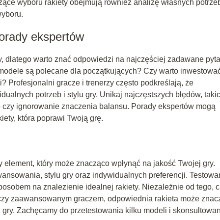
ące wyboru rakiety obejmują również analizę własnych potrzeb
wyboru.
porady ekspertów
, dlatego warto znać odpowiedzi na najczęściej zadawane pyta
e modele są polecane dla początkujących? Czy warto inwestowa
Profesjonalni gracze i trenerzy często podkreślają, że
ualnych potrzeb i stylu gry. Unikaj najczęstszych błędów, taki
ego czy ignorowanie znaczenia balansu. Porady ekspertów mogą
iety, która poprawi Twoją grę.
y element, który może znacząco wpłynąć na jakość Twojej gry.
nsowania, stylu gry oraz indywidualnych preferencji. Testowa
osobem na znalezienie idealnej rakiety. Niezależnie od tego, 
czy zaawansowanym graczem, odpowiednia rakieta może znac
 gry. Zachęcamy do przetestowania kilku modeli i skonsultowa