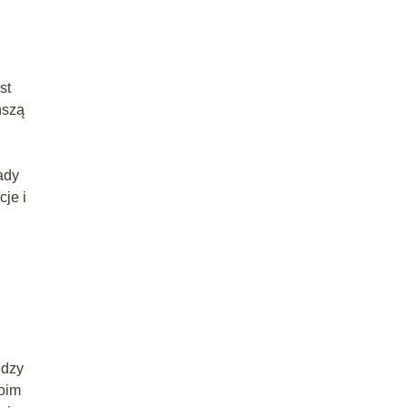
st
ńszą
ady
je i
ędzy
woim