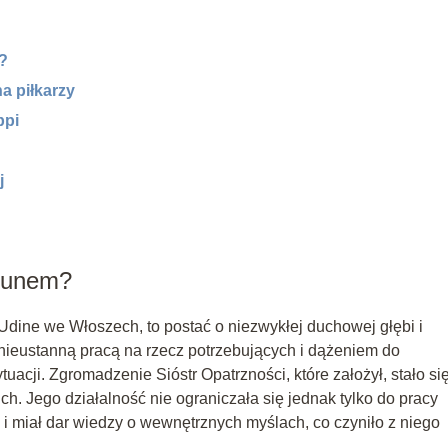
m?
na piłkarzy
ppi
j
ekunem?
Udine we Włoszech, to postać o niezwykłej duchowej głębi i
nieustanną pracą na rzecz potrzebujących i dążeniem do
tuacji. Zgromadzenie Sióstr Opatrzności, które założył, stało si
ch. Jego działalność nie ograniczała się jednak tylko do pracy
rc i miał dar wiedzy o wewnętrznych myślach, co czyniło z niego