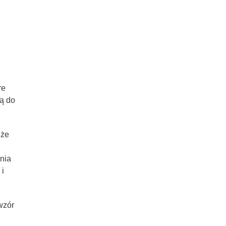
re
ją do
 że
nia
 i
wzór