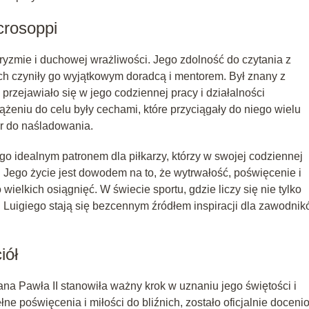
crosoppi
ryzmie i duchowej wrażliwości. Jego zdolność do czytania z
ch czyniły go wyjątkowym doradcą i mentorem. Był znany z
przejawiało się w jego codziennej pracy i działalności
ążeniu do celu były cechami, które przyciągały do niego wielu
ór do naśladowania.
go idealnym patronem dla piłkarzy, którzy w swojej codziennej
Jego życie jest dowodem na to, że wytrwałość, poświęcenie i
ielkich osiągnięć. W świecie sportu, gdzie liczy się nie tylko
ści Luigiego stają się bezcennym źródłem inspiracji dla zawodni
iół
na Pawła II stanowiła ważny krok w uznaniu jego świętości i
ne poświęcenia i miłości do bliźnich, zostało oficjalnie doceni