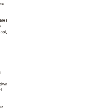
óre
ale i
k
ppi,
i
dziwa
i.
ne