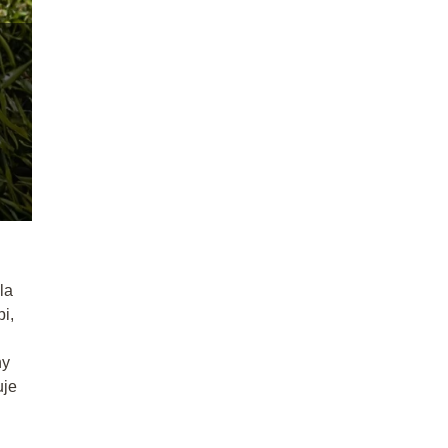
la
i,
ny
uje