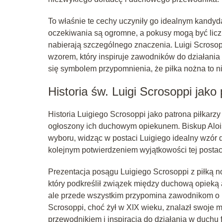
To właśnie te cechy uczyniły go idealnym kandyda
oczekiwania są ogromne, a pokusy mogą być liczn
nabierają szczególnego znaczenia. Luigi Scrosopp
wzorem, który inspiruje zawodników do działani
się symbolem przypomnienia, że piłka nożna to nie
Historia św. Luigi Scrosoppi jako 
Historia Luigiego Scrosoppi jako patrona piłkarzy 
ogłoszony ich duchowym opiekunem. Biskup Aloi
wyboru, widząc w postaci Luigiego idealny wzór 
kolejnym potwierdzeniem wyjątkowości tej postaci
Prezentacja posągu Luigiego Scrosoppi z piłką n
który podkreślił związek między duchową opieką a 
ale przede wszystkim przypomina zawodnikom o is
Scrosoppi, choć żył w XIX wieku, znalazł swoje 
przewodnikiem i inspiracją do działania w duchu fa