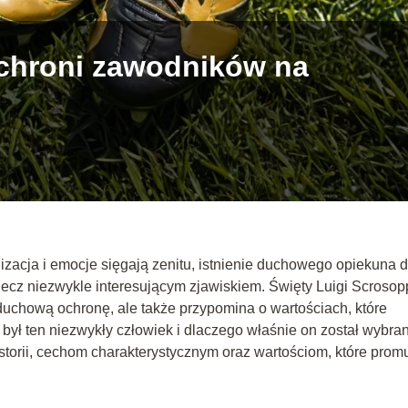
o chroni zawodników na
lizacja i emocje sięgają zenitu, istnienie duchowego opiekuna d
z niezwykle interesującym zjawiskiem. Święty Luigi Scrosopp
 duchową ochronę, ale także przypomina o wartościach, które
ył ten niezwykły człowiek i dlaczego właśnie on został wybra
historii, cechom charakterystycznym oraz wartościom, które prom