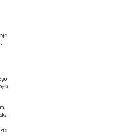
taje
.
ego
była
em,
ska,
owym