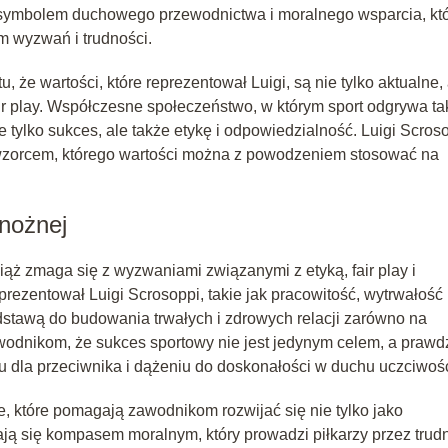
ię symbolem duchowego przewodnictwa i moralnego wsparcia, kt
m wyzwań i trudności.
 że wartości, które reprezentował Luigi, są nie tylko aktualne, 
ir play. Współczesne społeczeństwo, w którym sport odgrywa ta
 tylko sukces, ale także etykę i odpowiedzialność. Luigi Scroso
im wzorcem, którego wartości można z powodzeniem stosować na
 nożnej
iąż zmaga się z wyzwaniami związanymi z etyką, fair play i
rezentował Luigi Scrosoppi, takie jak pracowitość, wytrwałość 
podstawą do budowania trwałych i zdrowych relacji zarówno na
awodnikom, że sukces sportowy nie jest jedynym celem, a praw
u dla przeciwnika i dążeniu do doskonałości w duchu uczciwośc
ee, które pomagają zawodnikom rozwijać się nie tylko jako
stają się kompasem moralnym, który prowadzi piłkarzy przez trud