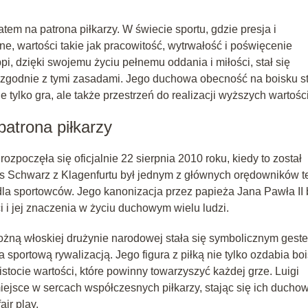
tem na patrona piłkarzy. W świecie sportu, gdzie presja i
e, wartości takie jak pracowitość, wytrwałość i poświęcenie
i, dzięki swojemu życiu pełnemu oddania i miłości, stał się
a zgodnie z tymi zasadami. Jego duchowa obecność na boisku s
 tylko gra, ale także przestrzeń do realizacji wyższych wartości
patrona piłkarzy
rozpoczęła się oficjalnie 22 sierpnia 2010 roku, kiedy to został
s Schwarz z Klagenfurtu był jednym z głównych orędowników t
dla sportowców. Jego kanonizacja przez papieża Jana Pawła II 
 i jej znaczenia w życiu duchowym wielu ludzi.
ożną włoskiej drużynie narodowej stała się symbolicznym gest
sportową rywalizacją. Jego figura z piłką nie tylko ozdabia boi
tocie wartości, które powinny towarzyszyć każdej grze. Luigi
miejsce w sercach współczesnych piłkarzy, stając się ich duch
ir play.