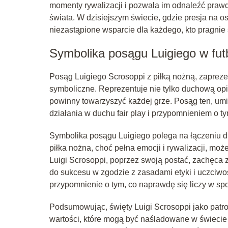
momenty rywalizacji i pozwala im odnaleźć praw
świata. W dzisiejszym świecie, gdzie presja na 
niezastąpione wsparcie dla każdego, kto pragni
Symbolika posągu Luigiego w fut
Posąg Luigiego Scrosoppi z piłką nożną, zaprez
symboliczne. Reprezentuje nie tylko duchową opi
powinny towarzyszyć każdej grze. Posąg ten, umie
działania w duchu fair play i przypomnieniem o t
Symbolika posągu Luigiego polega na łączeniu d
piłka nożna, choć pełna emocji i rywalizacji, może
Luigi Scrosoppi, poprzez swoją postać, zachęca
do sukcesu w zgodzie z zasadami etyki i uczciwoś
przypomnienie o tym, co naprawdę się liczy w spo
Podsumowując, święty Luigi Scrosoppi jako patro
wartości, które mogą być naśladowane w świecie 