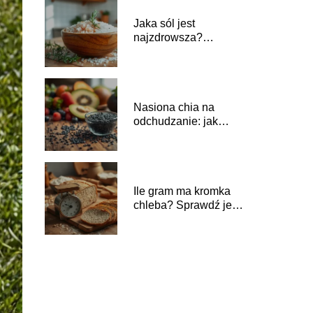
Jaka sól jest
najzdrowsza?
Odpowiedzi od
dietetyczki
Nasiona chia na
odchudzanie: jak
skutecznie je
wprowadzić do diety?
Ile gram ma kromka
chleba? Sprawdź jej
wagę i wartości
odżywcze