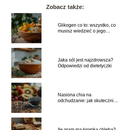
Zobacz także:
Glikogen co to: wszystko, co
musisz wiedzieć o jego
funkcjach
Jaka sól jest najzdrowsza?
Odpowiedzi od dietetyczki
Nasiona chia na
odchudzanie: jak skutecznie
je wprowadzić do diety?
Ile gram ma kromka chleba?