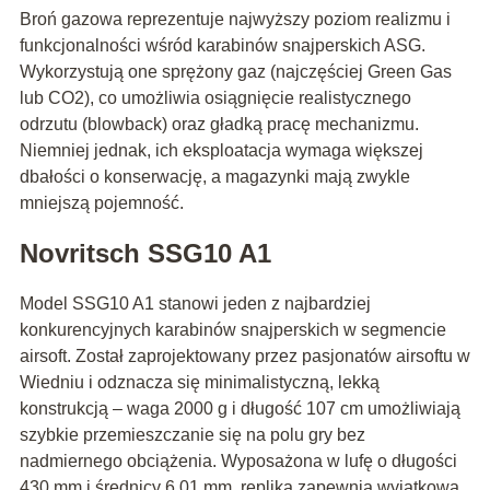
Broń gazowa reprezentuje najwyższy poziom realizmu i
funkcjonalności wśród karabinów snajperskich ASG.
Wykorzystują one sprężony gaz (najczęściej Green Gas
lub CO2), co umożliwia osiągnięcie realistycznego
odrzutu (blowback) oraz gładką pracę mechanizmu.
Niemniej jednak, ich eksploatacja wymaga większej
dbałości o konserwację, a magazynki mają zwykle
mniejszą pojemność.
Novritsch SSG10 A1
Model SSG10 A1 stanowi jeden z najbardziej
konkurencyjnych karabinów snajperskich w segmencie
airsoft. Został zaprojektowany przez pasjonatów airsoftu w
Wiedniu i odznacza się minimalistyczną, lekką
konstrukcją – waga 2000 g i długość 107 cm umożliwiają
szybkie przemieszczanie się na polu gry bez
nadmiernego obciążenia. Wyposażona w lufę o długości
430 mm i średnicy 6,01 mm, replika zapewnia wyjątkową