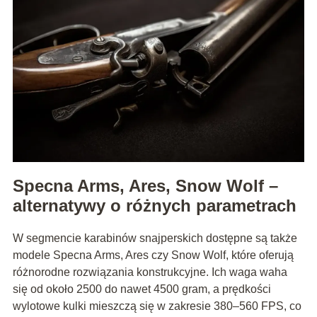
Specna Arms, Ares, Snow Wolf –
alternatywy o różnych parametrach
W segmencie karabinów snajperskich dostępne są także
modele Specna Arms, Ares czy Snow Wolf, które oferują
różnorodne rozwiązania konstrukcyjne. Ich waga waha
się od około 2500 do nawet 4500 gram, a prędkości
wylotowe kulki mieszczą się w zakresie 380–560 FPS, co