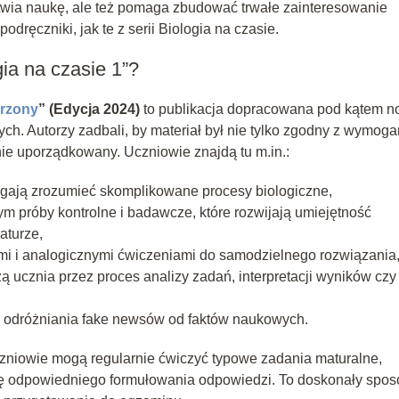
łatwia naukę, ale też pomaga zbudować trwałe zainteresowanie
ręczniki, jak te z serii Biologia na czasie.
ia na czasie 1”?
erzony
” (Edycja 2024)
to publikacja dopracowana pod kątem n
. Autorzy zadbali, by materiał był nie tylko zgodny z wymoga
znie uporządkowany. Uczniowie znajdą tu m.in.:
agają zrozumieć skomplikowane procesy biologiczne,
tym próby kontrolne i badawcze, które rozwijają umiejętność
aturze,
i i analogicznymi ćwiczeniami do samodzielnego rozwiązania
zą ucznia przez proces analizy zadań, interpretacji wyników czy
p. odróżniania fake newsów od faktów naukowych.
zniowie mogą regularnie ćwiczyć typowe zadania maturalne,
ię odpowiedniego formułowania odpowiedzi. To doskonały spos