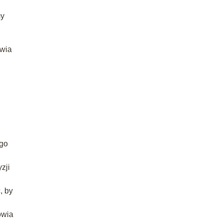
my
twia
ego
zji
, by
owia