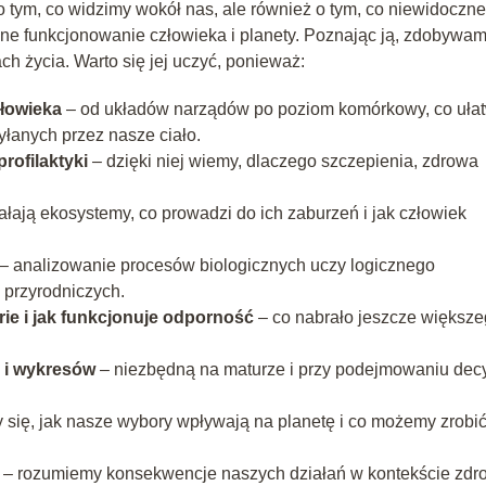
 o tym, co widzimy wokół nas, ale również o tym, co niewidoczne
e funkcjonowanie człowieka i planety. Poznając ją, zdobywa
h życia. Warto się jej uczyć, ponieważ:
złowieka
– od układów narządów po poziom komórkowy, co uła
łanych przez nasze ciało.
rofilaktyki
– dzięki niej wiemy, dlaczego szczepienia, zdrowa
ałają ekosystemy, co prowadzi do ich zaburzeń i jak człowiek
– analizowanie procesów biologicznych uczy logicznego
 przyrodniczych.
ie i jak funkcjonuje odporność
– co nabrało jeszcze większ
 i wykresów
– niezbędną na maturze i przy podejmowaniu decy
się, jak nasze wybory wpływają na planetę i co możemy zrobić
– rozumiemy konsekwencje naszych działań w kontekście zdr