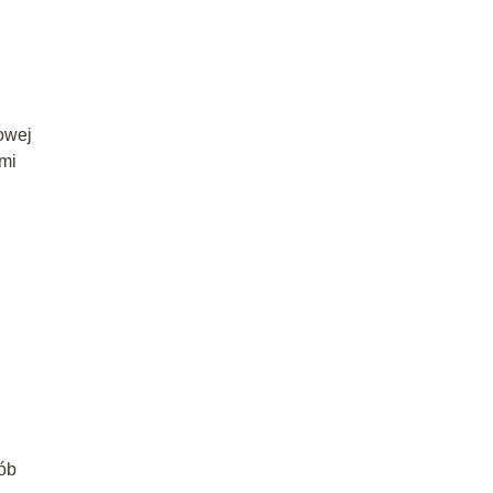
owej
mi
,
ób