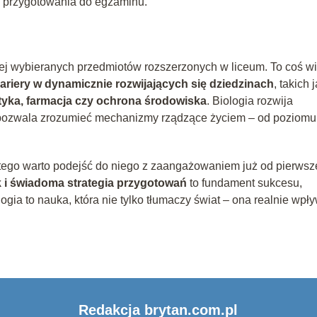
e przygotowania do egzaminu.
iej wybieranych przedmiotów rozszerzonych w liceum. To coś w
kariery w dynamicznie rozwijających się dziedzinach
, takich 
tyka, farmacja czy ochrona środowiska
. Biologia rozwija
i pozwala zrozumieć mechanizmy rządzące życiem – od poziomu
atego warto podejść do niego z zaangażowaniem już od pierwsz
 i świadoma strategia przygotowań
to fundament sukcesu,
logia to nauka, która nie tylko tłumaczy świat – ona realnie wpł
Redakcja brytan.com.pl