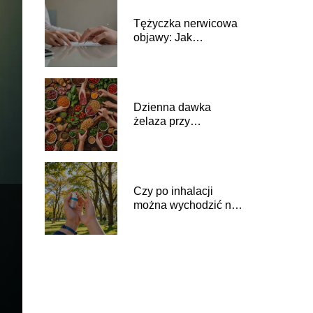
Tężyczka nerwicowa
objawy: Jak
rozpoznać tę
chorobę?
Dzienna dawka
żelaza przy
niedoborze: Jak
zadbać o zdrowie?
Czy po inhalacji
można wychodzić na
dwór? Porady i
zalecenia