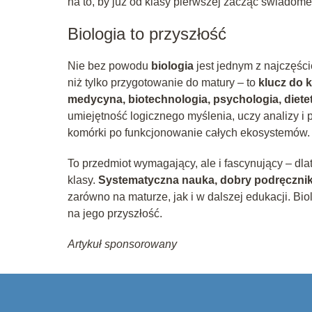
na to, by już od klasy pierwszej zacząć świadom
Biologia to przyszłość
Nie bez powodu
biologia
jest jednym z najczęśc
niż tylko przygotowanie do matury – to
klucz do 
medycyna, biotechnologia, psychologia, diete
umiejętność logicznego myślenia, uczy analizy 
komórki po funkcjonowanie całych ekosystemów.
To przedmiot wymagający, ale i fascynujący – dl
klasy.
Systematyczna nauka, dobry podręcznik
zarówno na maturze, jak i w dalszej edukacji. Bio
na jego przyszłość.
Artykuł sponsorowany