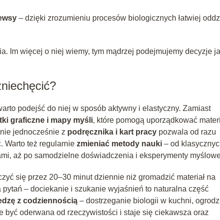
ewsy
– dzięki zrozumieniu procesów biologicznych łatwiej oddzi
ia. Im więcej o niej wiemy, tym mądrzej podejmujemy decyzje j
 zniechęcić?
, warto podejść do niej w sposób aktywny i elastyczny. Zamiast
ki graficzne i mapy myśli
, które pomogą uporządkować materi
nie jednocześnie z
podręcznika i kart pracy
pozwala od razu
. Warto też regularnie
zmieniać metody nauki
– od klasyczny
uizami, aż po samodzielne doświadczenia i eksperymenty myślow
czyć się przez 20–30 minut dziennie niż gromadzić materiał na
 pytań – dociekanie i szukanie wyjaśnień to naturalna część
edzę z codziennością
– dostrzeganie biologii w kuchni, ogrodz
e być oderwana od rzeczywistości i staje się ciekawsza oraz