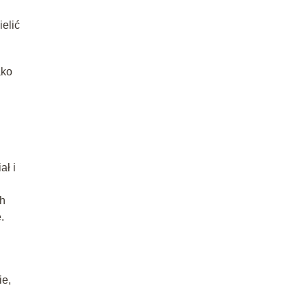
elić
ako
ał i
ch
e.
ie,