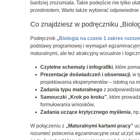
bardziej zrozumiała. Takie podejście nie tylko u
przedmiotem. Warto także wybierać odpowiednie pod
Co znajdziesz w podręczniku „Biolog
Podręcznik
„
Biologia na czasie 1 zakres rozsz
podstawy programowej i wymagań egzaminacyjnych
maturalnymi, ale też atrakcyjny wizualnie i logic
Czytelne schematy i infografiki
, które pom
Prezentacje doświadczeń i obserwacji
, w 
projektowania eksperymentów – istotną na m
Zadania typu maturalnego
z podpowiedziam
Samouczki „Krok po kroku”
, które prowad
formułowania wniosków,
Zadania uczące krytycznego myślenia
, n
W połączeniu z
„Maturalnymi kartami pracy”
uc
rozumieć polecenia egzaminacyjne oraz uczyć s