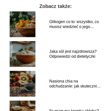
Zobacz także:
Glikogen co to: wszystko, co
musisz wiedzieć o jego
funkcjach
Jaka sól jest najzdrowsza?
Odpowiedzi od dietetyczki
Nasiona chia na
odchudzanie: jak skutecznie
je wprowadzić do diety?
Ile gram ma kromka chleba?