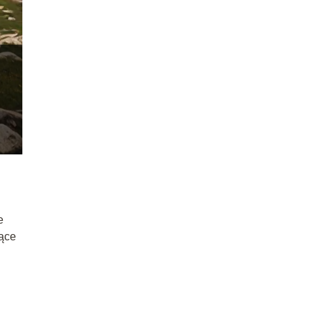
e
zące