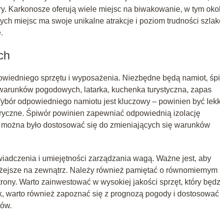
ry. Karkonosze oferują wiele miejsc na biwakowanie, w tym oko
ych miejsc ma swoje unikalne atrakcje i poziom trudności szla
.
ch
iedniego sprzętu i wyposażenia. Niezbędne będą namiot, śpi
 warunków pogodowych, latarka, kuchenka turystyczna, zapas
ybór odpowiedniego namiotu jest kluczowy – powinien być lekk
eryczne. Śpiwór powinien zapewniać odpowiednią izolację
y można było dostosować się do zmieniających się warunków
iadczenia i umiejętności zarządzania wagą. Ważne jest, aby
 lżejsze na zewnątrz. Należy również pamiętać o równomiernym
trony. Warto zainwestować w wysokiej jakości sprzęt, który będz
k, warto również zapoznać się z prognozą pogody i dostosować
ków.