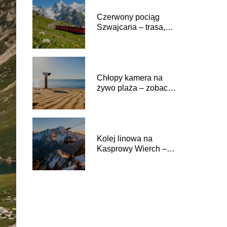
Czerwony pociąg
Szwajcaria – trasa,
bilety, co warto
zobaczyć?
Chłopy kamera na
żywo plaża – zobacz
aktualny widok na
morze
Kolej linowa na
Kasprowy Wierch –
bilety, godziny
otwarcia, dojazd