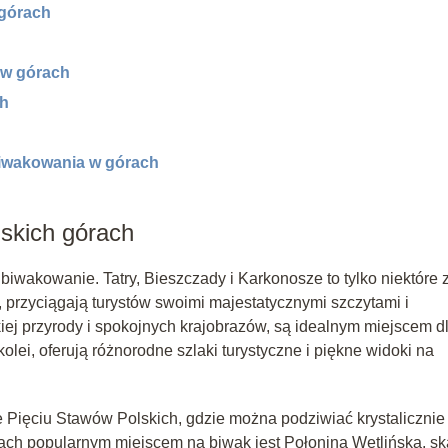
 górach
 w górach
ch
 biwakowania w górach
lskich górach
 biwakowanie. Tatry, Bieszczady i Karkonosze to tylko niektóre 
 przyciągają turystów swoimi majestatycznymi szczytami i
iej przyrody i spokojnych krajobrazów, są idealnym miejscem d
olei, oferują różnorodne szlaki turystyczne i piękne widoki na
 Pięciu Stawów Polskich, gdzie można podziwiać krystalicznie
dach popularnym miejscem na biwak jest Połonina Wetlińska, s