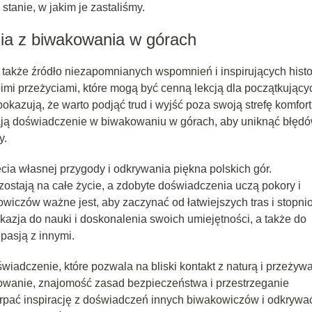
tanie, w jakim je zastaliśmy.
enia z biwakowania w górach
także źródło niezapomnianych wspomnień i inspirujących histor
mi przeżyciami, które mogą być cenną lekcją dla początkujący
azują, że warto podjąć trud i wyjść poza swoją strefę komfort
ają doświadczenie w biwakowaniu w górach, aby uniknąć błędó
y.
cia własnej przygody i odkrywania piękna polskich gór.
stają na całe życie, a zdobyte doświadczenia uczą pokory i
wiczów ważne jest, aby zaczynać od łatwiejszych tras i stopn
azja do nauki i doskonalenia swoich umiejętności, a także do
pasją z innymi.
iadczenie, które pozwala na bliski kontakt z naturą i przeżyw
wanie, znajomość zasad bezpieczeństwa i przestrzeganie
erpać inspirację z doświadczeń innych biwakowiczów i odkrywa