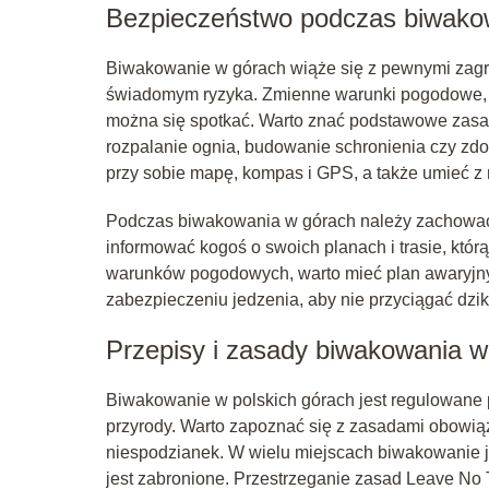
Bezpieczeństwo podczas biwako
Biwakowanie w górach wiąże się z pewnymi zagro
świadomym ryzyka. Zmienne warunki pogodowe, dzik
można się spotkać. Warto znać podstawowe zasady
rozpalanie ognia, budowanie schronienia czy zd
przy sobie mapę, kompas i GPS, a także umieć z 
Podczas biwakowania w górach należy zachować o
informować kogoś o swoich planach i trasie, któ
warunków pogodowych, warto mieć plan awaryjny
zabezpieczeniu jedzenia, aby nie przyciągać dzi
Przepisy i zasady biwakowania w
Biwakowanie w polskich górach jest regulowane 
przyrody. Warto zapoznać się z zasadami obowią
niespodzianek. W wielu miejscach biwakowanie j
jest zabronione. Przestrzeganie zasad Leave No T