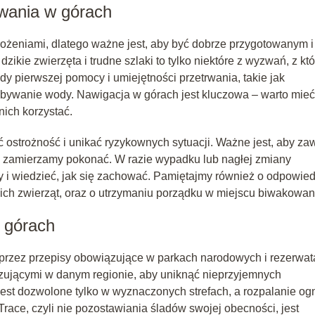
wania w górach
żeniami, dlatego ważne jest, aby być dobrze przygotowanym i
ie zwierzęta i trudne szlaki to tylko niektóre z wyzwań, z kt
 pierwszej pomocy i umiejętności przetrwania, takie jak
obywanie wody. Nawigacja w górach jest kluczowa – warto mieć
nich korzystać.
strożność i unikać ryzykownych sytuacji. Ważne jest, aby za
rą zamierzamy pokonać. W razie wypadku lub nagłej zmiany
 i wiedzieć, jak się zachować. Pamiętajmy również o odpowie
kich zwierząt, oraz o utrzymaniu porządku w miejscu biwakowan
 górach
przez przepisy obowiązujące w parkach narodowych i rezerwa
zującymi w danym regionie, aby uniknąć nieprzyjemnych
est dozwolone tylko w wyznaczonych strefach, a rozpalanie og
race, czyli nie pozostawiania śladów swojej obecności, jest