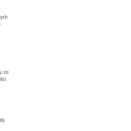
rych
e
, co
ści.
ody