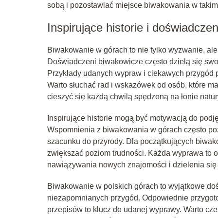
sobą i pozostawiać miejsce biwakowania w takim s
Inspirujące historie i doświadcz
Biwakowanie w górach to nie tylko wyzwanie, ale 
Doświadczeni biwakowicze często dzielą się swoi
Przykłady udanych wypraw i ciekawych przygód pok
Warto słuchać rad i wskazówek od osób, które m
cieszyć się każdą chwilą spędzoną na łonie natur
Inspirujące historie mogą być motywacją do podję
Wspomnienia z biwakowania w górach często pozo
szacunku do przyrody. Dla początkujących biwako
zwiększać poziom trudności. Każda wyprawa to ok
nawiązywania nowych znajomości i dzielenia się 
Biwakowanie w polskich górach to wyjątkowe dośw
niezapomnianych przygód. Odpowiednie przygoto
przepisów to klucz do udanej wyprawy. Warto cz