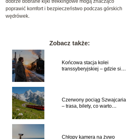
dobrze dobrane kijki trekkingowe mogą znacząco
poprawić komfort i bezpieczeństwo podczas górskich
wędrówek.
Zobacz także:
Końcowa stacja kolei
transsyberyjskiej – gdzie się
znajduje?
Czerwony pociąg Szwajcaria
– trasa, bilety, co warto
zobaczyć?
Chłopy kamera na żywo